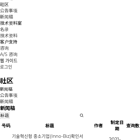
社区
公告事项
新闻稿
技术资料室
名录
技术资料
客户支持
咨询
A/S 咨询
웹 가이드
로그인
社区
新闻稿
公告事项
新闻稿
新闻稿
制定日
号码
标题
作者
查询数
期
기술혁신헝 중소기업(Inno-Biz)확인서
2021-